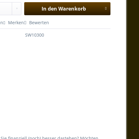
In den
Warenkorb
en
Merken
Bewerten
SW10300
Sie finanziell (noch) besser dastehen? Möchten