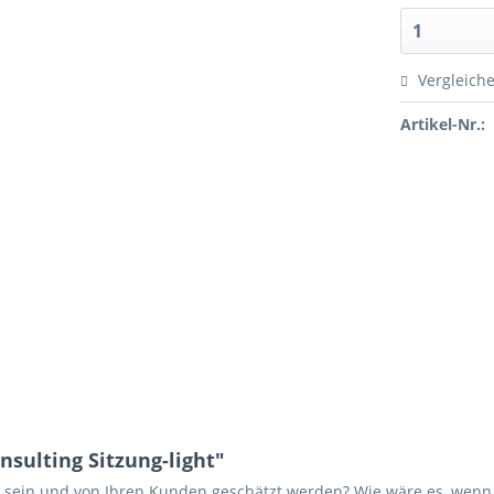
Vergleich
Artikel-Nr.:
sulting Sitzung-light"
g sein und von Ihren Kunden geschätzt werden? Wie wäre es, wenn 