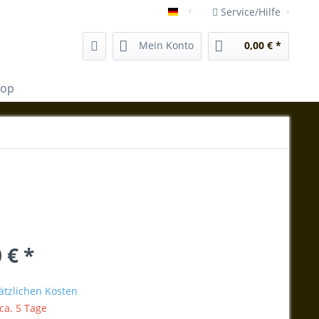
Service/Hilfe
shop.vida-magica-mallorca.e
Mein Konto
0,00 € *
hop
 € *
ätzlichen Kosten
 ca. 5 Tage