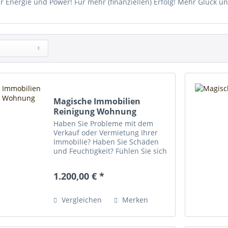
r Energie und Power! Für mehr (finanziellen) Erfolg! Mehr Glück u
Magische Immobilien
Reinigung Wohnung
Haben Sie Probleme mit dem
Verkauf oder Vermietung Ihrer
Immobilie? Haben Sie Schäden
und Feuchtigkeit? Fühlen Sie sich
unwohl, ständig müde oder krank
Zuhause? Dann nutzen Sie unser
1.200,00 € *
Jahrhunderte altes Wissen durch
effiziente...
Vergleichen
Merken