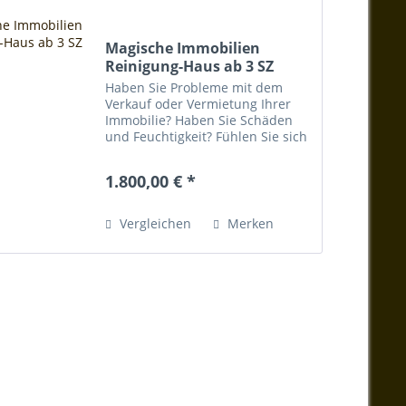
Magische Immobilien
Reinigung-Haus ab 3 SZ
Haben Sie Probleme mit dem
Verkauf oder Vermietung Ihrer
Immobilie? Haben Sie Schäden
und Feuchtigkeit? Fühlen Sie sich
unwohl, ständig müde oder krank
Zuhause? Dann nutzen Sie unser
1.800,00 € *
Jahrhunderte altes Wissen durch
effiziente...
Vergleichen
Merken