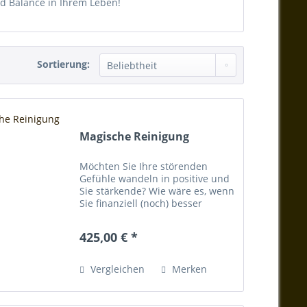
nd Balance in Ihrem Leben!
Sortierung:
Magische Reinigung
Möchten Sie Ihre störenden
Gefühle wandeln in positive und
Sie stärkende? Wie wäre es, wenn
Sie finanziell (noch) besser
dastehen? Möchten Sie
ausgeglichen sein und
425,00 € *
entspannt? Dann nutzen Sie
unser Jahrhunderte altes Wissen
durch...
Vergleichen
Merken