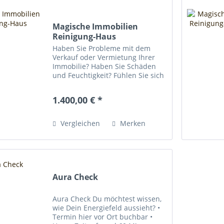
Magische Immobilien
Reinigung-Haus
Haben Sie Probleme mit dem
Verkauf oder Vermietung Ihrer
Immobilie? Haben Sie Schäden
und Feuchtigkeit? Fühlen Sie sich
unwohl, ständig müde oder krank
Zuhause? Dann nutzen Sie unser
1.400,00 € *
Jahrhunderte altes Wissen durch
effiziente...
Vergleichen
Merken
Aura Check
Aura Check Du möchtest wissen,
wie Dein Energiefeld aussieht? •
Termin hier vor Ort buchbar •