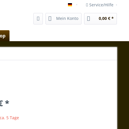
Service/Hilfe
vida-magica-mallorca.com
Mein Konto
0,00 € *
hop
€ *
 ca. 5 Tage