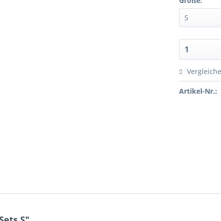
Größe:
Vergleich
Artikel-Nr.:
Sets S"