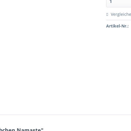
Vergleich
Artikel-Nr.:
äbchen Namaste"