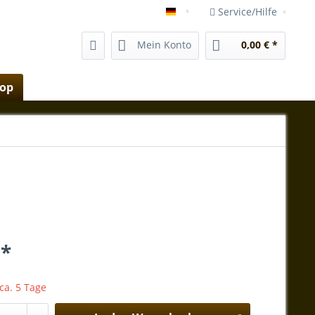
Service/Hilfe
vida-magica-mallorca.com
Mein Konto
0,00 € *
hop
 *
 ca. 5 Tage