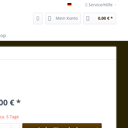
Service/Hilfe
shop.vida-magica-mallorca.e
Mein Konto
0,00 € *
hop
00 € *
 ca. 5 Tage