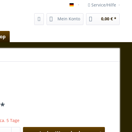
Service/Hilfe
shop.vida-magica-mallorca.e
Mein Konto
0,00 € *
hop
 *
 ca. 5 Tage