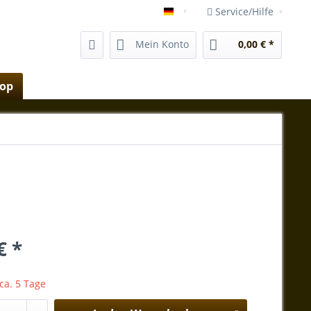
Service/Hilfe
vida-magica-mallorca.com
Mein Konto
0,00 € *
hop
€ *
 ca. 5 Tage