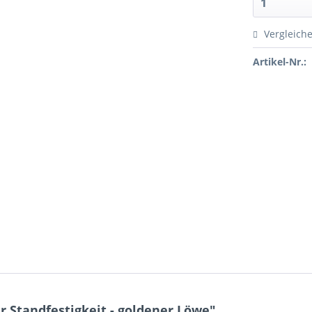
Vergleich
Artikel-Nr.:
r Standfestigkeit - goldener Löwe"