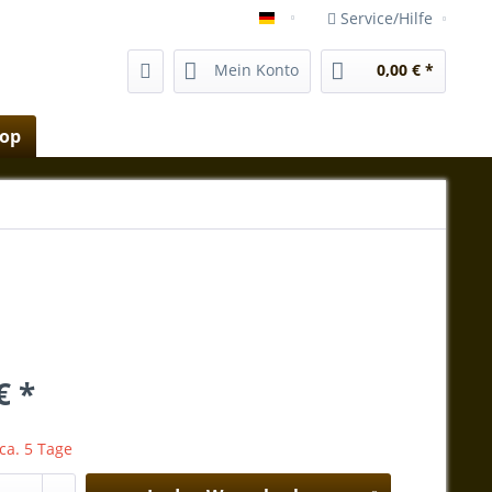
Service/Hilfe
vida-magica-mallorca.com
Mein Konto
0,00 € *
hop
€ *
 ca. 5 Tage