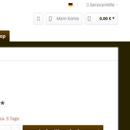
Service/Hilfe
shop.vida-magica-mallorca.e
Mein Konto
0,00 € *
hop
 *
 ca. 5 Tage