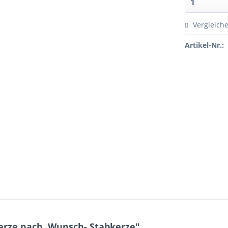
Vergleich
Artikel-Nr.:
rze nach. Wunsch- Stabkerze"