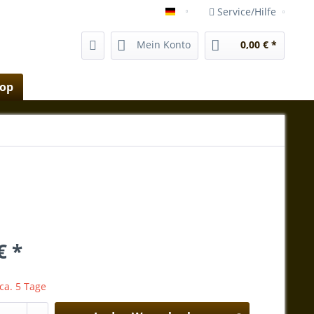
Service/Hilfe
shop.vida-magica-mallorca.e
Mein Konto
0,00 € *
hop
€ *
 ca. 5 Tage