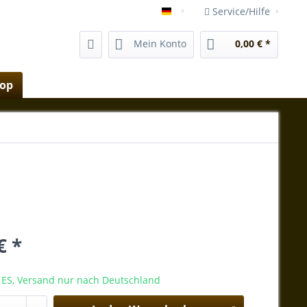
Service/Hilfe
shop.vida-magica-mallorca.e
Mein Konto
0,00 € *
hop
€ *
ES, Versand nur nach Deutschland